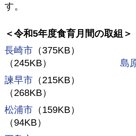
す。
＜令和5年度食育月間の取組＞
長崎市
（375KB
（245KB）
島
諫早市
（215KB
（268KB
松浦市
（159KB
（94KB