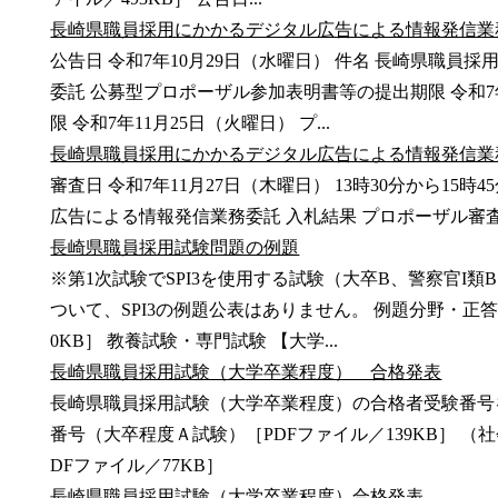
長崎県職員採用にかかるデジタル広告による情報発信業
公告日 令和7年10月29日（水曜日） 件名 長崎県職
委託 公募型プロポーザル参加表明書等の提出期限 令和7
限 令和7年11月25日（火曜日） プ...
長崎県職員採用にかかるデジタル広告による情報発信業
審査日 令和7年11月27日（木曜日） 13時30分から15
広告による情報発信業務委託 入札結果 プロポーザル審査
長崎県職員採用試験問題の例題
※第1次試験でSPI3を使用する試験（大卒B、警察官I
ついて、SPI3の例題公表はありません。 例題分野・正答
0KB］ 教養試験・専門試験 【大学...
長崎県職員採用試験（大学卒業程度） 合格発表
長崎県職員採用試験（大学卒業程度）の合格者受験番号
番号（大卒程度Ａ試験）［PDFファイル／139KB］ 
DFファイル／77KB］
長崎県職員採用試験（大学卒業程度）合格発表