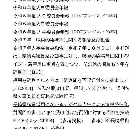
令和５年度人事委員会年報
令和５年度 人事委員会年報［PDFファイル／1MB］
令和６年度人事委員会年報
令和６年度 人事委員会年報［PDFファイル／2MB］
令和７年 職員の給与等に関する報告及び勧告
令和７年人事委員会勧告（令和７年１０月６日） 令和7
は、県議会議長及び知事に対し、職員の給与等に関する
イント 若年層に重点を置きつつ、その他の職員も昨年を..
辞退届（様式）
採用を辞退される方は、辞退届を下記送付先に提出してく
／109KB］ ※氏名欄は自署、押印してください。 送付先 〒
県人事委員会事務局試験班 宛
長崎県職員採用にかかるデジタル広告による情報発信業
質問回答書 これまで受け付けた質問に対する回答を掲載します
Fファイル／200KB］ （参考掲載） （参考）R6長崎
ァイル／493KB］ 公告日...