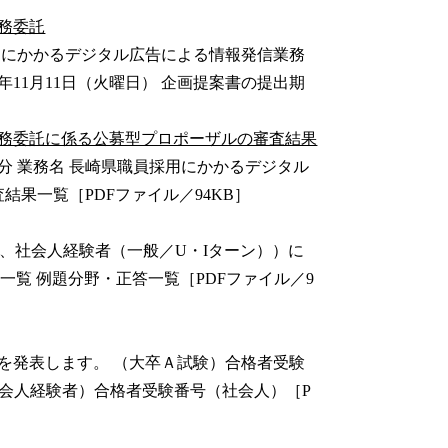
務委託
員採用にかかるデジタル広告による情報発信業務
年11月11日（火曜日） 企画提案書の提出期
務委託に係る公募型プロポーザルの審査結果
時45分 業務名 長崎県職員採用にかかるデジタル
結果一覧［PDFファイル／94KB］
類B、社会人経験者（一般／U・Iターン））に
一覧 例題分野・正答一覧［PDFファイル／9
を発表します。 （大卒Ａ試験）合格者受験
（社会人経験者）合格者受験番号（社会人）［P