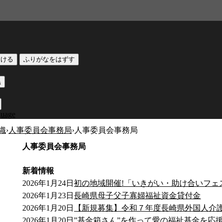
つける
ふりがなをはずす
黒
guage
織
›
人事委員会事務局
›
人事委員会事務局
人事委員会事務局
新着情報
2026年1月24日
初の地域開催!「いきがい・助け合いフェスタ
2026年1月23日
長崎県母子父子寡婦福祉資金貸付金
2026年1月20日
【新規募集】令和７年度長崎県外国人介
2026年1月20日
”基金箱さん”を作って愛の福祉基金を応