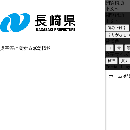
閲覧補助
本文へ
閲覧補助
本文へ
読み上げる
ふりがなを
背景色
白
青
災害等に関する緊急情報
文字サイズ
標準
拡大
Foreign Lan
ホーム
›
組