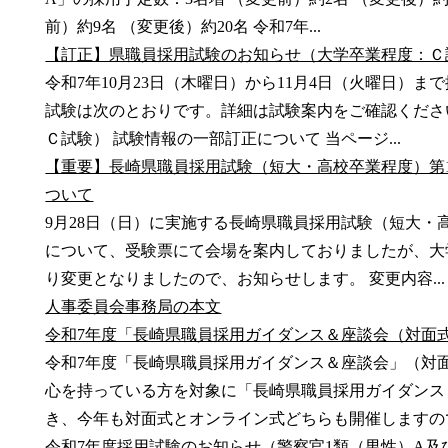
前）約9名 （変更後）約20名 令和7年...
【訂正】県職員採用試験のお知らせ（大学卒業程度：Ｃ
令和7年10月23日（木曜日）から11月4日（火曜日）
試験は次のとおりです。詳細は試験案内をご確認くださ
Ｃ試験） 試験情報の一部訂正について 当ページ...
【重要】長崎県職員採用試験（短大・高校卒業程度）第
ついて
9月28日（日）に実施する長崎県職員採用試験（短大・
について、受験票にて会場を案内しておりましたが、大
り変更となりましたので、お知らせします。 変更内容...
人事委員会事務局の本文
令和7年度「長崎県職員採用ガイダンス＆座談会（対面
令和7年度「長崎県職員採用ガイダンス＆座談会」（対
心を持っている方を対象に「長崎県職員採用ガイダンス
き、今年も対面式とオンライン式どちらも開催しますので、
令和7年度採用試験のお知らせ（警察官1類（男性）A及