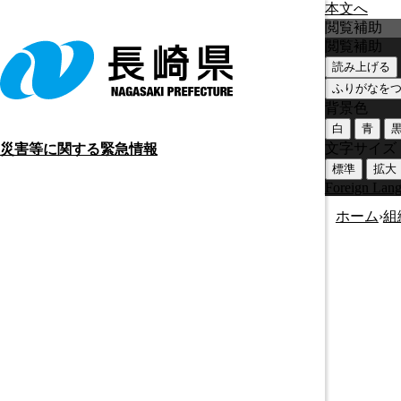
本文へ
閲覧補助
閲覧補助
読み上げる
ふりがなを
背景色
白
青
文字サイズ
災害等に関する緊急情報
標準
拡大
Foreign Lan
ホーム
›
組