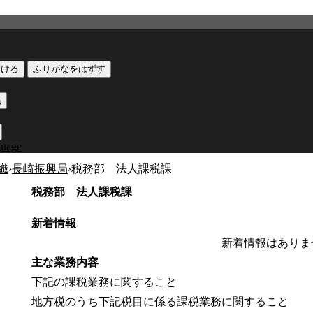
つける
ふりがなをはずす
黒
guage
織
›
長崎振興局
›
税務部 法人課税課
税務部 法人課税課
新着情報
新着情報はありま
主な業務内容
下記の課税業務に関すること
地方税のうち下記税目に係る課税業務に関すること