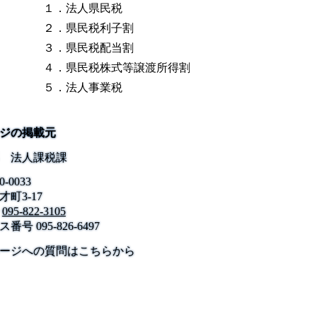
１．法人県民税
２．県民税利子割
３．県民税配当割
４．県民税株式等譲渡所得割
５．法人事業税
ジの掲載元
 法人課税課
0-0033
町3-17
095-822-3105
ス番号
095-826-6497
公式SNS
このサイトについて
県庁案内
アンケート
ージへの質問はこちらから
長崎県庁
〒850-8570 長崎市尾上町3-1
電話 095-824-1111（代表）
法人番号 4000020420000
© 2026 Nagasaki Prefectural. All Rights Reserved.