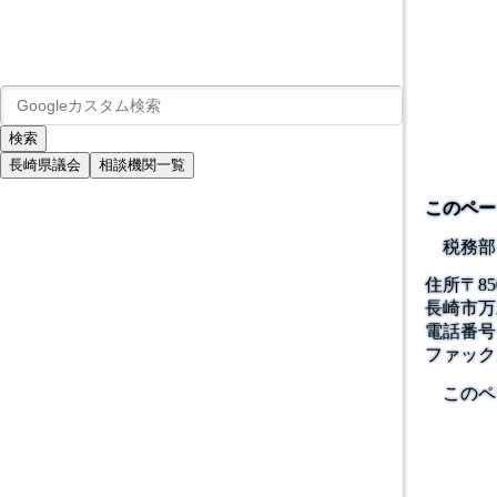
長崎県議会
相談機関一覧
このペー
税務部
住所
〒
85
長崎市万才
電話番号
ファック
このペ