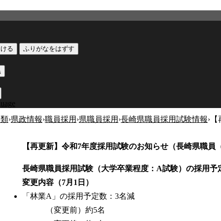
つける
ふりがなをはずす
黒
guage
分類
›
県政情報
›
職員採用
›
県職員採用
›
長崎県職員採用試験情報
›
【
）
【再更新】令和7年度採用試験のお知らせ（長崎県職員
長崎県職員採用試験（大学卒業程度：A試験）の採用予
変更内容（7月1日）
「林業A」の採用予定数：3名減
（変更前）約5名