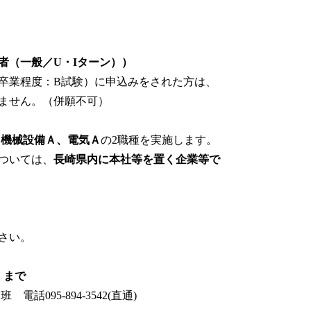
者（一般／U・Iターン））
学卒業程度：B試験）に申込みをされた方は、
せん。（併願不可）
に
機械設備Ａ、電気Ａ
の2職種を実施します。
ついては、
長崎県内に本社等を置く企業等で
さい。
）まで
95-894-3542(直通)