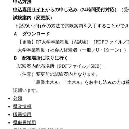
申込方法
申込専用サイト
からの申し込み（24時間受付対応）
（受
試験案内（変更版）
下記のいずれかの方法で試験案内を入手することがで
Ａ ダウンロード
【更新】R7大学卒業程度（A試験）［PDFファイル／
大学卒業程度（社会人経験者（一般／U・Iターン））［
Ｂ 配布場所に取りに行く
試験案内配布場所［PDFファイル／5KB］
（注意）変更前の試験案内となります。
「農業土木A」「土木A」をお申し込みの方は採用
認願います。
分類
県政情報
職員採用
県職員採用