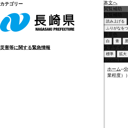
本文へ
カテゴリー
閲覧補助
閲覧補助
読み上げる
ふりがなを
背景色
白
青
文字サイズ
災害等に関する緊急情報
標準
拡大
Foreign Lan
ホーム
›
›
業程度）