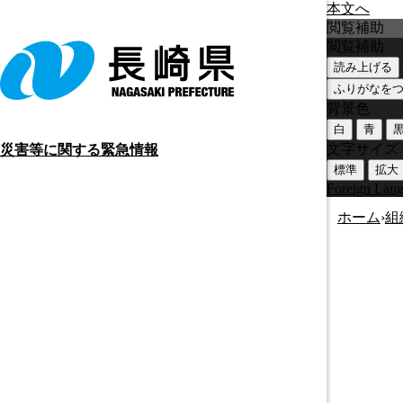
本文へ
閲覧補助
閲覧補助
読み上げる
ふりがなを
背景色
白
青
文字サイズ
災害等に関する緊急情報
標準
拡大
Foreign Lan
ホーム
›
組