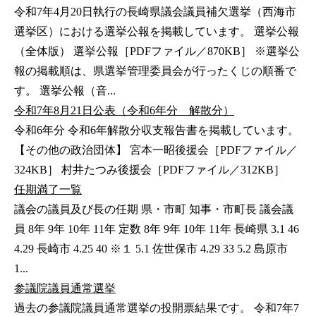
令和7年4月20日執行の長崎県議会議員補欠選挙（西海市
選挙区）における選挙公報を掲載しています。 選挙公報
（全体版） 選挙公報［PDFファイル／870KB］ ※選挙公
報の掲載順は、県選挙管理委員会が行ったくじの順番で
す。 選挙公報（音...
令和7年8月21日公表（令和6年分 解散分）
令和6年分 令和6年解散分収支報告書を掲載しています。
【その他の政治団体】 宮本一昭後援会［PDFファイル／
324KB］ 村井たつみ後援会［PDFファイル／312KB］
任期満了一覧
議会の議員及び長の任期 県・市町 知事・市町長 議会議
員 8年 9年 10年 11年 定数 8年 9年 10年 11年 長崎県 3.1 46
4.29 長崎市 4.25 40 ※１ 5.1 佐世保市 4.29 33 5.2 島原市
1...
参議院議員通常選挙
過去の参議院議員通常選挙の投開票結果です。 令和7年7