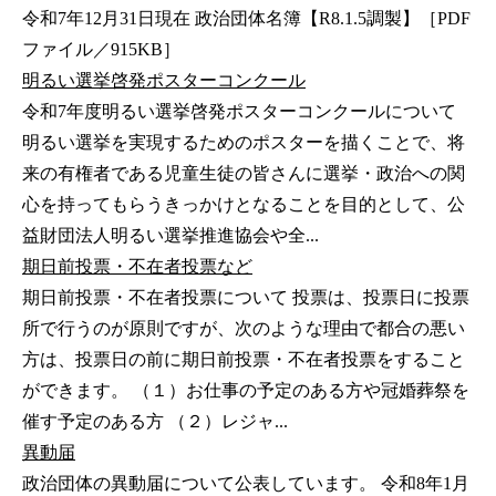
令和7年12月31日現在 政治団体名簿【R8.1.5調製】［PDF
ファイル／915KB］
明るい選挙啓発ポスターコンクール
令和7年度明るい選挙啓発ポスターコンクールについて
明るい選挙を実現するためのポスターを描くことで、将
来の有権者である児童生徒の皆さんに選挙・政治への関
心を持ってもらうきっかけとなることを目的として、公
益財団法人明るい選挙推進協会や全...
期日前投票・不在者投票など
期日前投票・不在者投票について 投票は、投票日に投票
所で行うのが原則ですが、次のような理由で都合の悪い
方は、投票日の前に期日前投票・不在者投票をすること
ができます。 （１）お仕事の予定のある方や冠婚葬祭を
催す予定のある方 （２）レジャ...
異動届
政治団体の異動届について公表しています。 令和8年1月