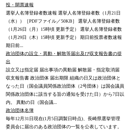
投・開票速報
選挙人名簿登録者数速報 選挙人名簿登録者数（1月21日
（水））［PDFファイル／50KB］ 選挙人名簿登録者数
（1月26日（月）15時頃 更新予定） 選挙人名簿登録者数
（1月29日（木）15時頃 更新予定） 期日前投票者数速報
期日前...
政治団体の設立・異動・解散等届出及び収支報告書の提
出
設立又は指定届 届出事項の異動届 解散届・指定取消届
収支報告書 政治団体 届出期限 組織の日又は政治団体と
なった日（国会議員関係政治団体（2号団体）は国会議員
関係政治団体に該当する旨の通知を受けた日）から7日以
内。 異動の日（国会議...
政治団体名簿
毎年12月31日現在(1月5日調製日時点)、長崎県選挙管理
委員会に届出のある政治団体の一覧を公表しています。