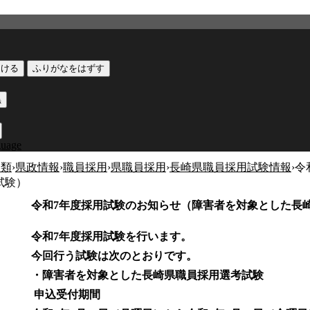
つける
ふりがなをはずす
黒
guage
分類
›
県政情報
›
職員採用
›
県職員採用
›
長崎県職員採用試験情報
›
令
試験）
令和7年度採用試験のお知らせ（障害者を対象とした長
令和7年度採用試験を行います。
今回行う試験は次のとおりです。
・障害者を対象とした長崎県職員採用選考試験
申込受付期間