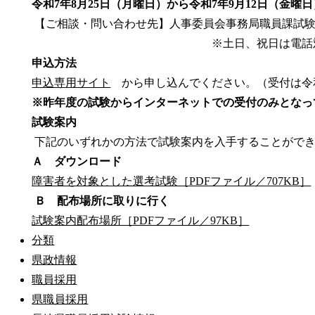
令和7年8月25日（月曜日）から令和7年9月12日（金曜
【ご相談・問い合わせ先】人事委員会事務局職員課試験班 電話0
※土日、祝日は電話対応を実施
申込方法
申込専用サイト
から申し込んでください。（受付は令和
※昨年度の試験からインターネットでの受付のみとなっ
試験案内
下記のいずれかの方法で試験案内を入手することがで
Ａ ダウンロード
障害者を対象とした選考試験［PDFファイル／707KB］
Ｂ 配布場所に取りに行く
試験案内配布場所［PDFファイル／97KB］
分類
県政情報
職員採用
県職員採用