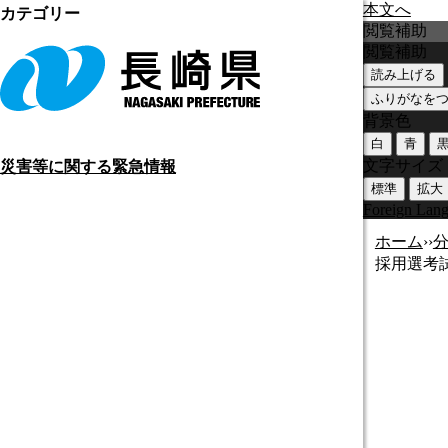
本文へ
カテゴリー
閲覧補助
閲覧補助
読み上げる
ふりがなを
背景色
白
青
文字サイズ
災害等に関する緊急情報
標準
拡大
Foreign Lan
ホーム
›
›
採用選考