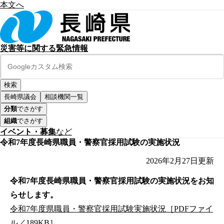
本文へ
災害等に関する緊急情報
長崎県議会
相談機関一覧
分類
でさがす
組織
でさがす
イベント・募集
など
令和7年度長崎県職員・警察官採用試験の実施状況
2026年2月27日
更新
令和7年度長崎県職員・警察官採用試験の実施状況をお知
らせします。
令和7年度県職員・警察官採用試験実施状況［PDFファイ
ル／189KB］