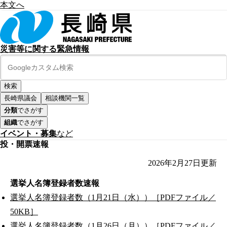
本文へ
災害等に関する緊急情報
長崎県議会
相談機関一覧
分類
でさがす
組織
でさがす
イベント・募集
など
投・開票速報
2026年2月27日
更新
選挙人名簿登録者数速報
選挙人名簿登録者数（1月21日（水））［PDFファイル／
50KB］
選挙人名簿登録者数（1月26日（月））［PDFファイル／