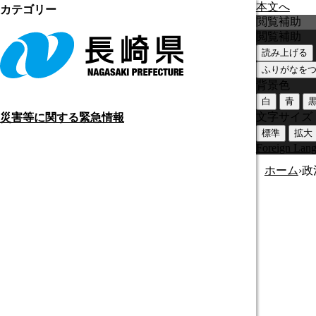
本文へ
カテゴリー
閲覧補助
閲覧補助
読み上げる
ふりがなを
背景色
白
青
文字サイズ
災害等に関する緊急情報
標準
拡大
Foreign Lan
ホーム
›
政