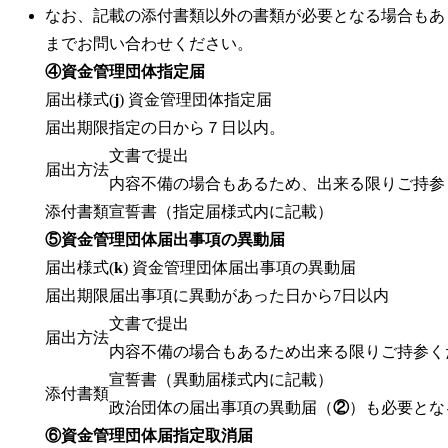
なお、記載の添付書類以外の書類が必要となる場合もあ
までお問い合わせください。
④資金管理団体指定届
届出様式
(
j
) 資金管理団体指定届
届出期限
指定の日から７日以内。
文書で提出
届出方法
内容不備の場合もあるため、出来る限りご持参
添付書類
宣誓書（指定届様式内に記載）
⑤資金管理団体届出事項の異動届
届出様式
(
k
) 資金管理団体届出事項の異動届
届出期限
届出事項に異動があった日から7日以内
文書で提出
届出方法
内容不備の場合もあるため出来る限りご持参く
宣誓書（異動届様式内に記載）
添付書類
政治団体の届出事項の異動届（
②
）も必要とな
⑥資金管理団体届指定取消届