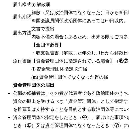
届出様式
(
i
) 解散届
解散（又は政治団体でなくなった）日から30
届出期限
※国会議員関係政治団体にあっては60日以内。
文書で提出
届出方法
内容不備の場合もあるため、出来る限りご持参
【全団体必要】
・収支報告書（解散した年の1月1日から解散
添付書類
【資金管理団体に指定されている場合】（
⑥⑦
(
l
) 資金管理団体指定取消届
(
m
) 資金管理団体でなくなった旨の届
資金管理団体の届出
公職の候補者は、その者が代表者である政治団体のうち
資金の拠出を受けるべき「資金管理団体」として指定す
を推薦又は支持することを目的とする政治団体等につい
資金管理団体の指定をしたとき（
④
）、届け出た事項の
とき（
⑥
）又は資金管理団体でなくなったとき（
⑦
）に