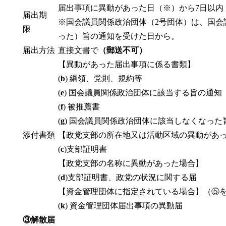
届出事項に異動があった日（※）から7日以内
届出期
※国会議員関係政治団体（2号団体）は、国会
限
った）旨の通知を受けた日から。
届出方法
直接文書で
（郵送不可）
【異動があった届出事項に係る書類】
(
b
) 綱領、党則、規約等
(
e
) 国会議員関係政治団体に該当する旨の通知
(
f
) 被推薦書
(
g
) 国会議員関係政治団体に該当しなくなった旨
添付書類
【政党支部の所在地又は活動区域の異動があ
(
c
)支部証明書
【政党支部の名称に異動があった場合】
(
d
)支部証明書、政党の状況に関する届
【資金管理団体に指定されている場合】（⑤
(
k
) 資金管理団体届出事項の異動届
③解散届