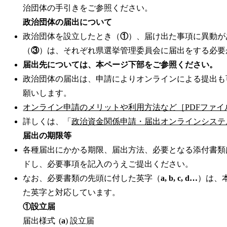
治団体の手引きをご参照ください。
政治団体の届出について
政治団体を設立したとき（
①
）、届け出た事項に異動が
（
③
）は、それぞれ県選挙管理委員会に届出をする必要
届出先については、本ページ下部をご参照ください。
政治団体の届出は、申請によりオンラインによる提出も
願いします。
オンライン申請のメリットや利用方法など［PDFファイル
詳しくは、「
政治資金関係申請・届出オンラインシステ
届出の期限等
各種届出にかかる期限、届出方法、必要となる添付書類
ドし、必要事項を記入のうえご提出ください。
なお、必要書類の先頭に付した
英字（
a, b, c, d…
）は、
た英字と対応しています。
①設立届
届出様式
(
a
) 設立届