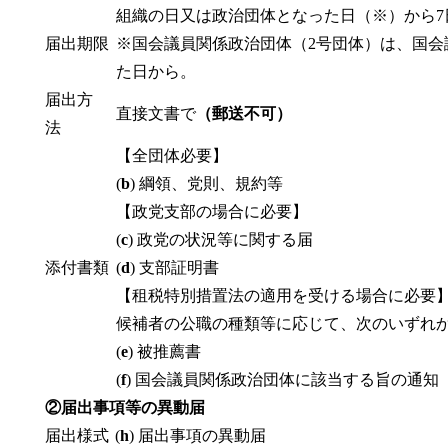
組織の日又は政治団体となった日（※）から7
届出期限
※国会議員関係政治団体（2号団体）は、国
た日から。
届出方
直接文書で
（郵送不可）
法
【全団体必要】
(
b
) 綱領、党則、規約等
【政党支部の場合に必要】
(
c
) 政党の状況等に関する届
添付書類
(
d
) 支部証明書
【租税特別措置法の適用を受ける場合に必要
候補者の公職の種類等に応じて、次のいずれ
(
e
) 被推薦書
(
f
) 国会議員関係政治団体に該当する旨の通知
②届出事項等の異動届
届出様式
(
h
) 届出事項の異動届