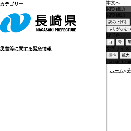
本文へ
カテゴリー
閲覧補助
閲覧補助
読み上げる
ふりがなを
背景色
白
青
文字サイズ
災害等に関する緊急情報
標準
拡大
Foreign Lan
ホーム
›
›