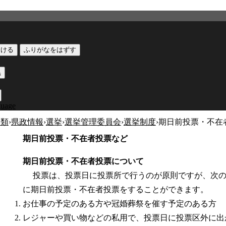
つける
ふりがなをはずす
黒
guage
分類
›
県政情報
›
選挙
›
選挙管理委員会
›
選挙制度
›
期日前投票・不在
期日前投票・不在者投票など
期日前投票・不在者投票について
投票は、投票日に投票所で行うのが原則ですが、次の
に期日前投票・不在者投票をすることができます。
お仕事の予定のある方や冠婚葬祭を催す予定のある方
レジャーや買い物などの私用で、投票日に投票区外に出