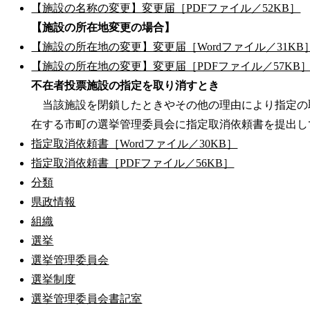
【施設の名称の変更】変更届［PDFファイル／52KB］
【施設の所在地変更の場合】
【施設の所在地の変更】変更届［Wordファイル／31KB
【施設の所在地の変更】変更届［PDFファイル／57KB
不在者投票施設の指定を取り消すとき
当該施設を閉鎖したときやその他の理由により指定の
在する市町の選挙管理委員会に指定取消依頼書を提出し
指定取消依頼書［Wordファイル／30KB］
指定取消依頼書［PDFファイル／56KB］
分類
県政情報
組織
選挙
選挙管理委員会
選挙制度
選挙管理委員会書記室