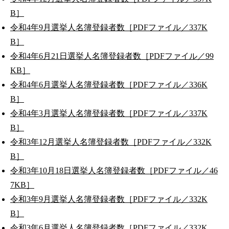
B］
令和4年9月選挙人名簿登録者数［PDFファイル／337K
B］
令和4年6月21日選挙人名簿登録者数［PDFファイル／99
KB］
令和4年6月選挙人名簿登録者数［PDFファイル／336K
B］
令和4年3月選挙人名簿登録者数［PDFファイル／337K
B］
令和3年12月選挙人名簿登録者数［PDFファイル／332K
B］
令和3年10月18日選挙人名簿登録者数［PDFファイル／46
7KB］
令和3年9月選挙人名簿登録者数［PDFファイル／332K
B］
令和3年6月選挙人名簿登録者数［PDFファイル／332K