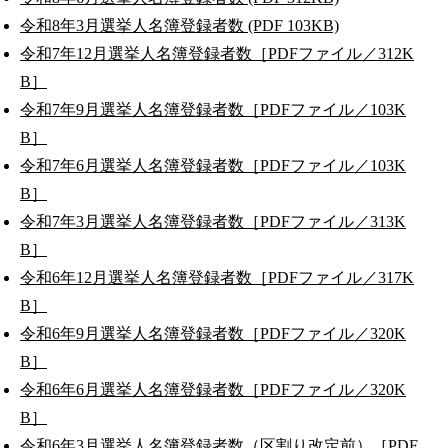
令和8年3月選挙人名簿登録者数 (PDF 103KB)
令和7年12月選挙人名簿登録者数［PDFファイル／312K
B］
令和7年9月選挙人名簿登録者数［PDFファイル／103K
B］
令和7年6月選挙人名簿登録者数［PDFファイル／103K
B］
令和7年3月選挙人名簿登録者数［PDFファイル／313K
B］
令和6年12月選挙人名簿登録者数［PDFファイル／317K
B］
令和6年9月選挙人名簿登録者数［PDFファイル／320K
B］
令和6年6月選挙人名簿登録者数［PDFファイル／320K
B］
令和6年3月選挙人名簿登録者数（区割り改定前）［PDF