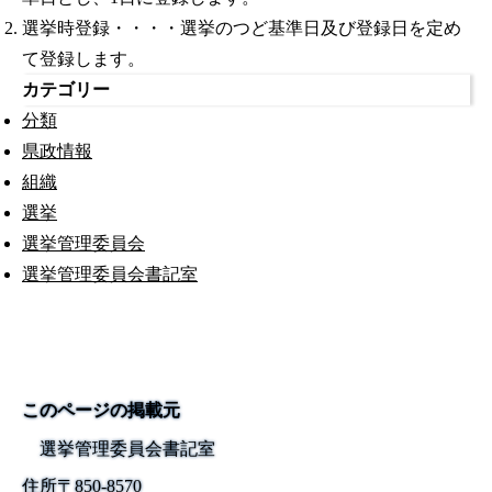
選挙時登録・・・・選挙のつど基準日及び登録日を定め
て登録します。
カテゴリー
分類
県政情報
組織
選挙
選挙管理委員会
選挙管理委員会書記室
このページの掲載元
選挙管理委員会書記室
住所
〒850-8570