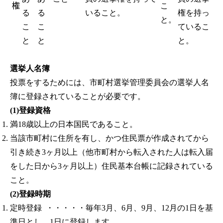
権
こ
る
る
いること。
権を持っ
と。
こ
こ
ているこ
と
と
と。
選挙人名簿
投票をするためには、市町村選挙管理委員会の選挙人名
簿に登録されていることが必要です。
(1)登録資格
満18歳以上の日本国民であること。
当該市町村に住所を有し、かつ住民票が作成されてから
引き続き3ヶ月以上（他市町村から転入された人は転入届
をした日から3ヶ月以上）住民基本台帳に記録されている
こと。
(2)登録時期
定時登録 ・・・・・毎年3月、6月、9月、12月の1日を基
準日とし、1日に登録します。