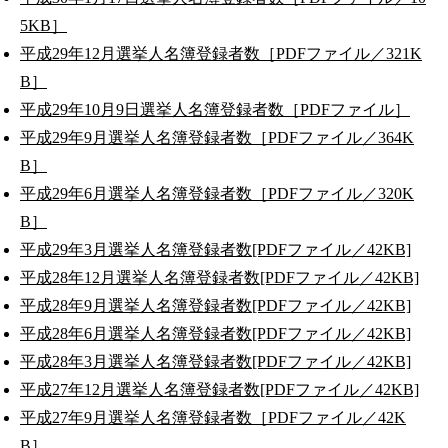
5KB］
平成29年12月選挙人名簿登録者数［PDFファイル／321K
B］
平成29年10月9日選挙人名簿登録者数［PDFファイル］
平成29年9月選挙人名簿登録者数［PDFファイル／364K
B］
平成29年6月選挙人名簿登録者数［PDFファイル／320K
B］
平成29年3月選挙人名簿登録者数[PDFファイル／42KB]
平成28年12月選挙人名簿登録者数[PDFファイル／42KB]
平成28年9月選挙人名簿登録者数[PDFファイル／42KB]
平成28年6月選挙人名簿登録者数[PDFファイル／42KB]
平成28年3月選挙人名簿登録者数[PDFファイル／42KB]
平成27年12月選挙人名簿登録者数[PDFファイル／42KB]
平成27年9月選挙人名簿登録者数［PDFファイル／42K
B］