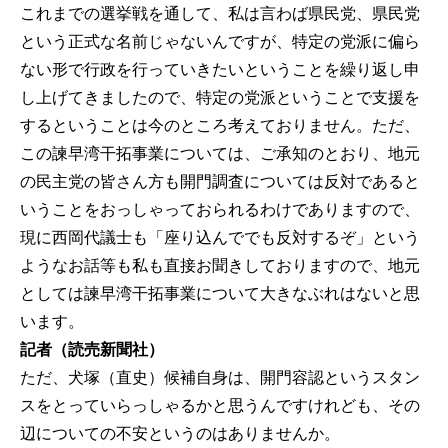
これまでの選挙戦を通して、私は言わば県民党、県民党
という正式な名前じゃないんですが、特定の党派に偏ら
ない形で行政を行っていきたいということを繰り返し申
し上げてきましたので、特定の党派ということで支援を
するということは今のところ考えておりません。ただ、
この諫早湾干拓事業については、ご承知のとおり、地元
の民主党の皆さん方も開門調査については反対であると
いうことをおっしゃっておられるわけでありますので、
現に西岡代議士も「座り込んででも反対するぞ」という
ようなお話等も私も直接お聞きしておりますので、地元
としては諫早湾干拓事業について大きなぶれはないと思
います。
記者（読売新聞社）
ただ、犬塚（直史）候補自身は、開門容認というスタン
スをとっていらっしゃるかと思うんですけれども、その
辺についての不安というのはありませんか。