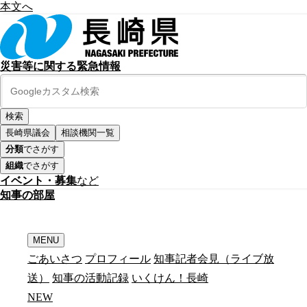
本文へ
災害等に関する緊急情報
長崎県議会
相談機関一覧
分類
でさがす
組織
でさがす
イベント・募集
など
知
事
の
部
屋
MENU
ごあいさつ
プロフィール
知事記者会見（ライブ放
送）
知事の活動記録
いくけん！長崎
N
E
W