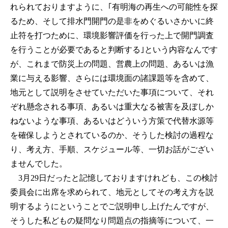
れられておりますように、｢有明海の再生への可能性を探
るため、そして排水門開門の是非をめぐるいさかいに終
止符を打つために、環境影響評価を行った上で開門調査
を行うことが必要であると判断する｣という内容なんです
が、これまで防災上の問題、営農上の問題、あるいは漁
業に与える影響、さらには環境面の諸課題等を含めて、
地元として説明をさせていただいた事項について、それ
ぞれ懸念される事項、あるいは重大なる被害を及ぼしか
ねないような事項、あるいはどういう方策で代替水源等
を確保しようとされているのか、そうした検討の過程な
り、考え方、手順、スケジュール等、一切お話がござい
ませんでした。
3月29日だったと記憶しておりますけれども、この検討
委員会に出席を求められて、地元としてその考え方を説
明するようにということでご説明申し上げたんですが、
そうした私どもの疑問なり問題点の指摘等について、一