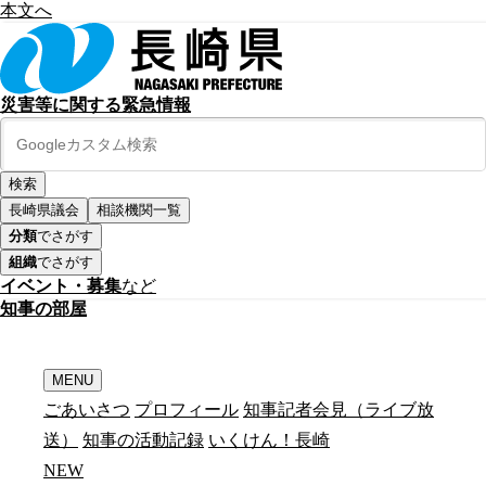
本文へ
災害等に関する緊急情報
長崎県議会
相談機関一覧
分類
でさがす
組織
でさがす
イベント・募集
など
知
事
の
部
屋
MENU
ごあいさつ
プロフィール
知事記者会見（ライブ放
送）
知事の活動記録
いくけん！長崎
N
E
W