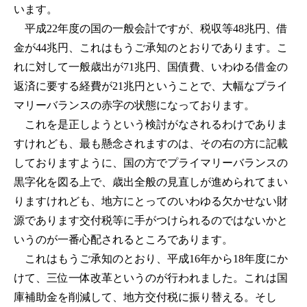
います。
平成22年度の国の一般会計ですが、税収等48兆円、借
金が44兆円、これはもうご承知のとおりであります。こ
れに対して一般歳出が71兆円、国債費、いわゆる借金の
返済に要する経費が21兆円ということで、大幅なプライ
マリーバランスの赤字の状態になっております。
これを是正しようという検討がなされるわけでありま
すけれども、最も懸念されますのは、その右の方に記載
しておりますように、国の方でプライマリーバランスの
黒字化を図る上で、歳出全般の見直しが進められてまい
りますけれども、地方にとってのいわゆる欠かせない財
源であります交付税等に手がつけられるのではないかと
いうのが一番心配されるところであります。
これはもうご承知のとおり、平成16年から18年度にか
けて、三位一体改革というのが行われました。これは国
庫補助金を削減して、地方交付税に振り替える。そし