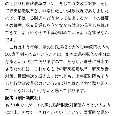
のとおり行財政改革プラン、そして収支改善対策、そし
て収支構造改革と、非常に厳しい財政状況でありました
ので、不足する財源をどうやって捻出するか、その都度
その都度、収支見通しを立てながら財政の見直しを続け
てきて、ようやく今の予算が組めているような状況なん
です。
これはもう毎年、県の財政規模で大体7,000億円のうち
500億円削られるということは、まさに県税収入が半分に
なるという状況でありますので、そうした事態に対応で
きるためには、これからもその収支構造改革、収支改善
対策、目標年次を迎えますけれども、来年度以降もそう
した行財政改革努力というのは引き続き全力で取り組ん
でいかなければいけないと思っております。
記者（朝日新聞社）
もう1点ですが、その際に臨時財政対策債をどういうふう
に計上、カウントされるかということで、実質的な県の