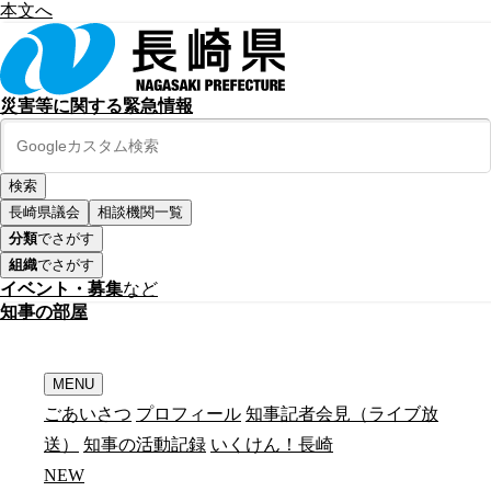
本文へ
災害等に関する緊急情報
長崎県議会
相談機関一覧
分類
でさがす
組織
でさがす
イベント・募集
など
知
事
の
部
屋
MENU
ごあいさつ
プロフィール
知事記者会見（ライブ放
送）
知事の活動記録
いくけん！長崎
N
E
W