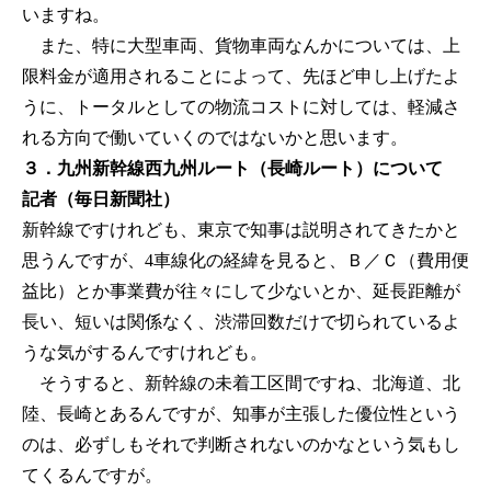
いますね。
また、特に大型車両、貨物車両なんかについては、上
限料金が適用されることによって、先ほど申し上げたよ
うに、トータルとしての物流コストに対しては、軽減さ
れる方向で働いていくのではないかと思います。
３．九州新幹線西九州ルート（長崎ルート）について
記者（毎日新聞社）
新幹線ですけれども、東京で知事は説明されてきたかと
思うんですが、4車線化の経緯を見ると、Ｂ／Ｃ（費用便
益比）とか事業費が往々にして少ないとか、延長距離が
長い、短いは関係なく、渋滞回数だけで切られているよ
うな気がするんですけれども。
そうすると、新幹線の未着工区間ですね、北海道、北
陸、長崎とあるんですが、知事が主張した優位性という
のは、必ずしもそれで判断されないのかなという気もし
てくるんですが。