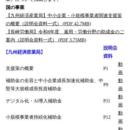
国の事業
【九州経済産業局】中小企業・小規模事業者関連支援策
の概要（説明会資料一式） (PDF 42.7MB)
【長崎労働局】令和8年度 雇用・労働分野の助成金のご
案内（説明会資料一式） (PDF 3.75MB)
説明会
【九州経済産業局】
資料
動
支援策の概要
P1
画
補助金の全容と中小企業成長加速化補助金、中
動
P9
堅等大規模成長投資補助金
画
動
デジタル化・AI導入補助金
P11
画
動
小規模事業者持続化補助金
P12
画
動