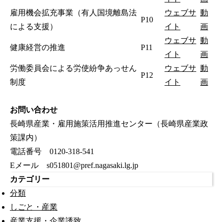
雇用機会拡充事業（有人国境離島法
ウェブサ
動
P10
による支援）
イト
画
ウェブサ
動
健康経営の推進
P11
イト
画
労働委員会による労使紛争あっせん
ウェブサ
動
P12
制度
イト
画
お問い合わせ
長崎県産業・雇用施策活用推進センター（長崎県産業政
策課内）
電話番号 0120-318-541
Eメール s051801@pref.nagasaki.lg.jp
カテゴリー
分類
しごと・産業
産業支援・企業誘致