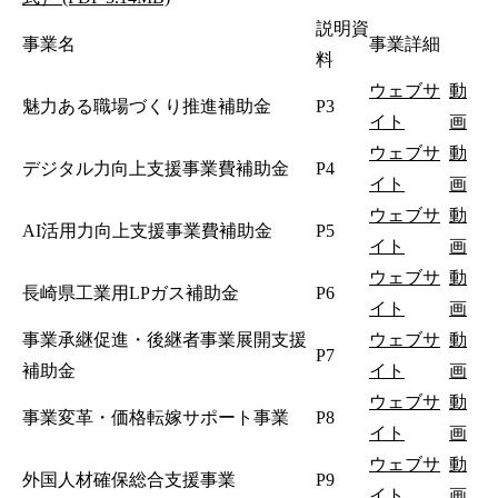
説明資
事業名
事業詳細
料
ウェブサ
動
魅力ある職場づくり推進補助金
P3
イト
画
ウェブサ
動
デジタル力向上支援事業費補助金
P4
イト
画
ウェブサ
動
AI活用力向上支援事業費補助金
P5
イト
画
ウェブサ
動
長崎県工業用LPガス補助金
P6
イト
画
事業承継促進・後継者事業展開支援
ウェブサ
動
P7
補助金
イト
画
ウェブサ
動
事業変革・価格転嫁サポート事業
P8
イト
画
ウェブサ
動
外国人材確保総合支援事業
P9
イト
画