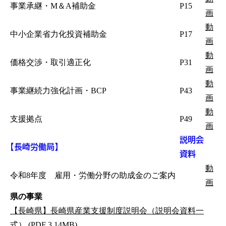
事業承継・M＆A補助金
P15
画
動
中小企業省力化投資補助金
P17
画
動
価格交渉・取引適正化
P31
画
動
事業継続力強化計画・BCP
P43
画
動
支援拠点
P49
画
説明会
【長崎労働局】
資料
動
令和8年度 雇用・労働分野の助成金のご案内
画
県の事業
【長崎県】長崎県産業支援制度説明会（説明会資料一
式） (PDF 3.14MB)