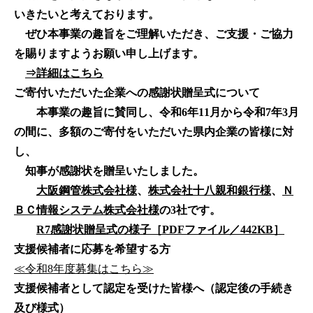
いきたいと考えております。
ぜひ本事業の趣旨をご理解いただき、ご支援・ご協力
を賜りますようお願い申し上げます。
⇒詳細はこちら
ご寄付いただいた企業への感謝状贈呈式について
本事業の趣旨に賛同し、令和6年11月から令和7年3月
の間に、多額のご寄付をいただいた県内企業の皆様に対
し、
知事が感謝状を贈呈いたしました。
大阪鋼管株式会社様
、
株式会社十八親和銀行様
、
Ｎ
ＢＣ情報システム株式会社様
の3社です。
R7感謝状贈呈式の様子［PDFファイル／442KB］
支援候補者に応募を希望する方
≪令和8年度募集はこちら≫
支援候補者として認定を受けた皆様へ（認定後の手続き
及び様式）