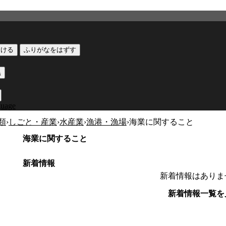
つける
ふりがなをはずす
黒
guage
類
›
しごと・産業
›
水産業
›
漁港・漁場
›
海業に関すること
海業に関すること
新着情報
新着情報はありま
新着情報一覧を