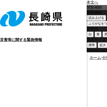
本文へ
閲覧補助
閲覧補助
読み上げる
ふりがなを
背景色
白
青
文字サイズ
災害等に関する緊急情報
標準
拡大
Foreign Lan
ホーム
›
分