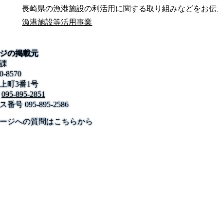
長崎県の漁港施設の利活用に関する取り組みなどをお伝
漁港施設等活用事業
ジの掲載元
課
0-8570
上町3番1号
095-895-2851
ス番号
095-895-2586
公式SNS
このサイトについて
県庁案内
アンケート
ージへの質問はこちらから
長崎県庁
〒850-8570 長崎市尾上町3-1
電話 095-824-1111（代表）
法人番号 4000020420000
© 2026 Nagasaki Prefectural. All Rights Reserved.