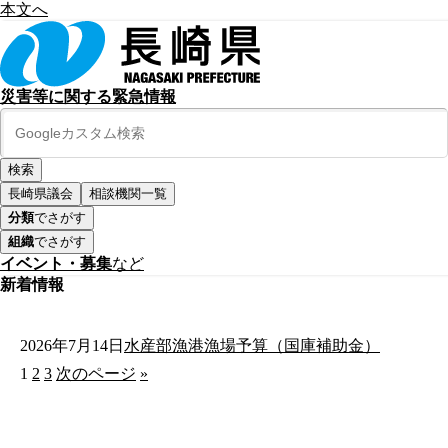
本文へ
災害等に関する緊急情報
長崎県議会
相談機関一覧
分類
でさがす
組織
でさがす
イベント・募集
など
新着情報
2026年7月14日
水産部漁港漁場予算（国庫補助金）
1
2
3
次のページ
»