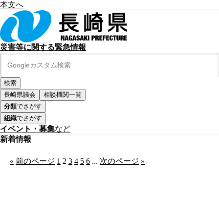
本文へ
災害等に関する緊急情報
長崎県議会
相談機関一覧
分類
でさがす
組織
でさがす
イベント・募集
など
新着情報
«
前のページ
1
2
3
4
5
6
...
次のページ
»
公式SNS
このサイトについて
県庁案内
アンケート