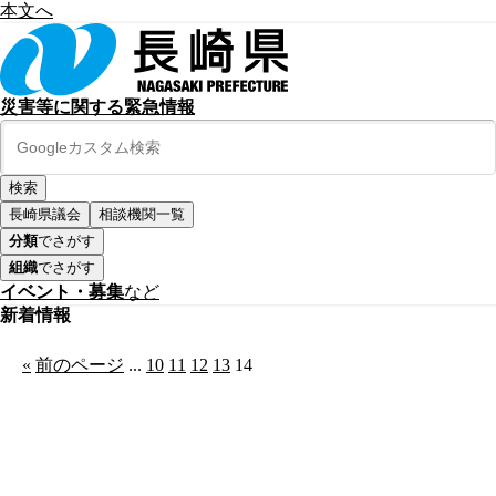
本文へ
災害等に関する緊急情報
長崎県議会
相談機関一覧
分類
でさがす
組織
でさがす
イベント・募集
など
新着情報
«
前のページ
...
10
11
12
13
14
公式SNS
このサイトについて
県庁案内
アンケート