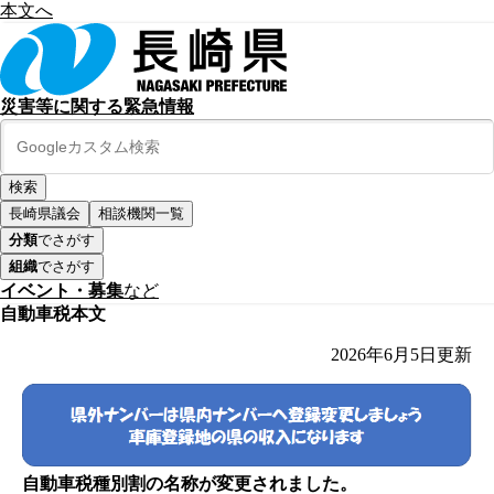
本文へ
災害等に関する緊急情報
長崎県議会
相談機関一覧
分類
でさがす
組織
でさがす
イベント・募集
など
自動車税本文
2026年6月5日
更新
自動車税種別割の名称が変更されました。