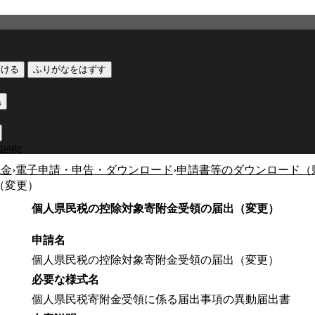
つける
ふりがなをはずす
黒
guage
税金
›
電子申請・申告・ダウンロード
›
申請書等のダウンロード（
（変更）
個人県民税の控除対象寄附金受領の届出（変更）
申請名
個人県民税の控除対象寄附金受領の届出（変更）
必要な様式名
個人県民税寄附金受領に係る届出事項の異動届出書