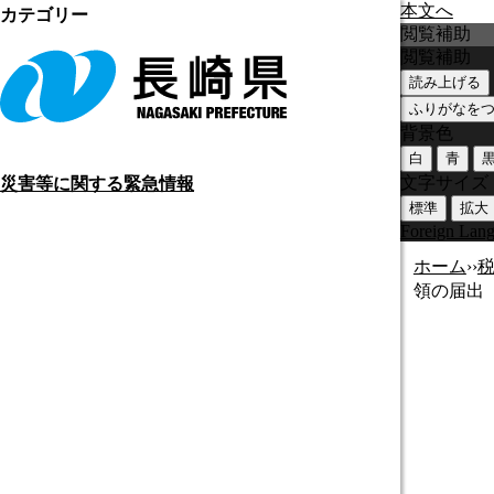
本文へ
カテゴリー
閲覧補助
閲覧補助
読み上げる
ふりがなを
背景色
白
青
文字サイズ
災害等に関する緊急情報
標準
拡大
Foreign Lan
ホーム
›
›
領の届出