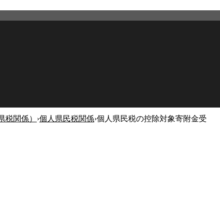
県税関係）
›
個人県民税関係
›
個人県民税の控除対象寄附金受
2026年3月19日
更新