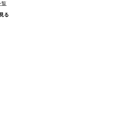
一覧
康づくり優良事例表彰）応募受付中！
見る