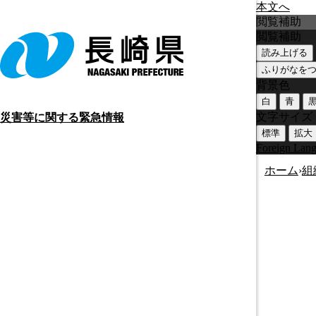
本文へ
閲覧補助
閲覧補助
読み上げる
ふりがなを
背景色
白
青
文字サイズ
災害等に関する緊急情報
標準
拡大
Foreign Lan
ホーム
›
組