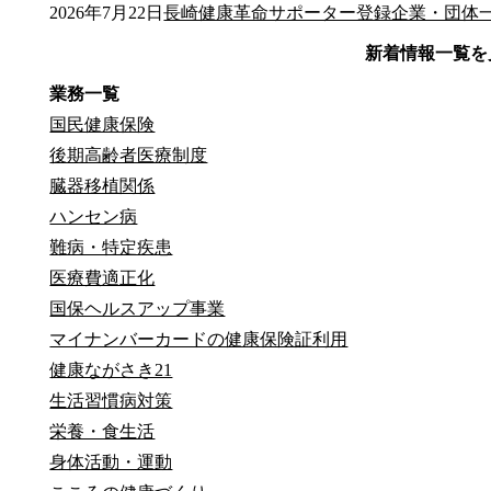
2026年7月22日
長崎健康革命サポーター登録企業・団体
2026年7月21日
2026年7月15日
2026年7月7日
2026年7月7日
2026年7月6日
学校保健関係
令和8年度ながさきヘルシーアワード（健
フッ化物洗口実施状況関係
管理栄養士免許の各種申請手続き
骨粗鬆症対策
新着情報一覧を
業務一覧
国民健康保険
後期高齢者医療制度
臓器移植関係
ハンセン病
難病・特定疾患
医療費適正化
国保ヘルスアップ事業
マイナンバーカードの健康保険証利用
健康ながさき21
生活習慣病対策
栄養・食生活
身体活動・運動