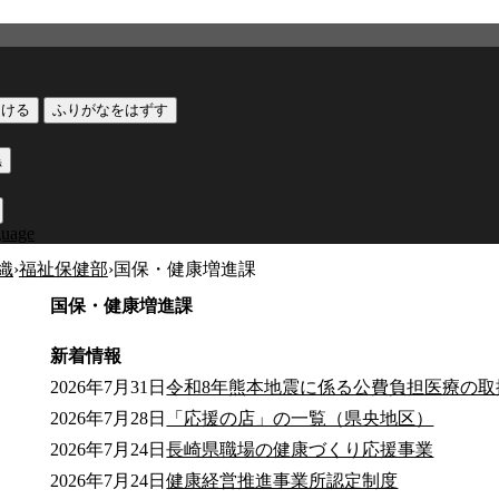
つける
ふりがなをはずす
黒
guage
織
›
福祉保健部
›
国保・健康増進課
国保・健康増進課
新着情報
2026年7月31日
令和8年熊本地震に係る公費負担医療の取
2026年7月28日
「応援の店」の一覧（県央地区）
2026年7月24日
長崎県職場の健康づくり応援事業
2026年7月24日
健康経営推進事業所認定制度