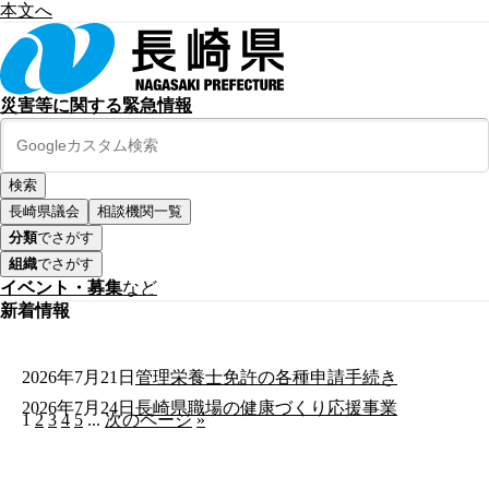
本文へ
災害等に関する緊急情報
長崎県議会
相談機関一覧
分類
でさがす
組織
でさがす
イベント・募集
など
新着情報
2026年7月21日
管理栄養士免許の各種申請手続き
2026年7月24日
長崎県職場の健康づくり応援事業
1
2
3
4
5
...
次のページ
»