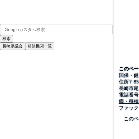
長崎県議会
相談機関一覧
このペー
国保・健
住所
〒
85
長崎市尾
電話番号
病・移植
ファック
このペ