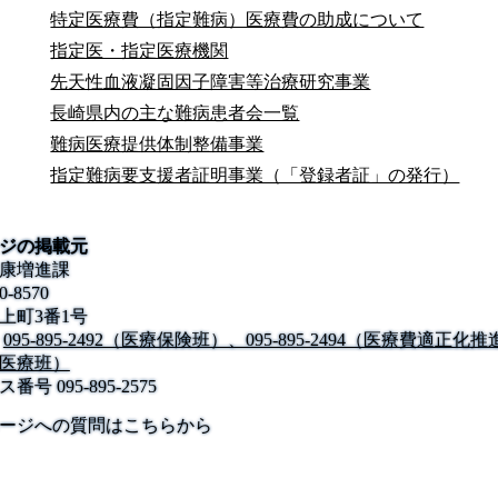
特定医療費（指定難病）医療費の助成について
指定医・指定医療機関
先天性血液凝固因子障害等治療研究事業
長崎県内の主な難病患者会一覧
難病医療提供体制整備事業
指定難病要支援者証明事業（「登録者証」の発行）
ジの掲載元
康増進課
0-8570
上町3番1号
095-895-2492（医療保険班）、095-895-2494（医療費適正化推進
医療班）
ス番号
095-895-2575
公式SNS
このサイトについて
県庁案内
アンケート
ージへの質問はこちらから
長崎県庁
〒850-8570 長崎市尾上町3-1
電話 095-824-1111（代表）
法人番号 4000020420000