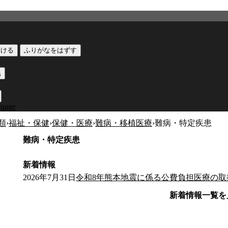
つける
ふりがなをはずす
黒
guage
類
›
福祉・保健
›
保健・医療
›
難病・移植医療
›
難病・特定疾患
難病・特定疾患
新着情報
2026年7月31日
令和8年熊本地震に係る公費負担医療の取
新着情報一覧を