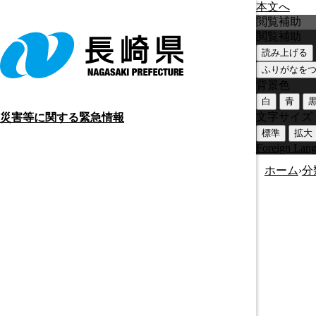
本文へ
閲覧補助
閲覧補助
読み上げる
ふりがなを
背景色
白
青
文字サイズ
災害等に関する緊急情報
標準
拡大
Foreign Lan
ホーム
›
分