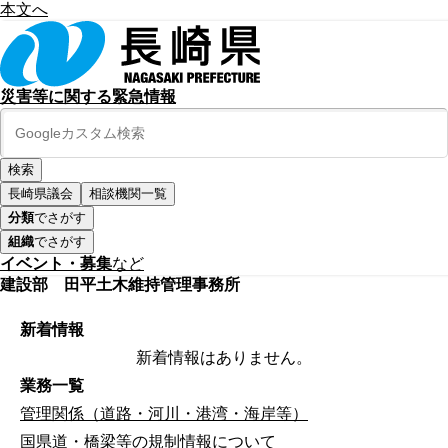
本文へ
災害等に関する緊急情報
長崎県議会
相談機関一覧
分類
でさがす
組織
でさがす
イベント・募集
など
建設部 田平土木維持管理事務所
新着情報
新着情報はありません。
業務一覧
管理関係（道路・河川・港湾・海岸等）
国県道・橋梁等の規制情報について