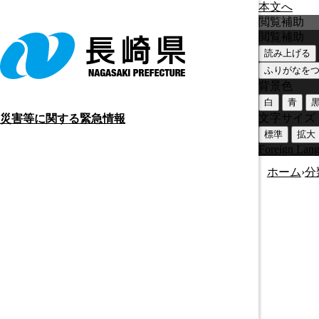
本文へ
閲覧補助
閲覧補助
読み上げる
ふりがなを
背景色
白
青
文字サイズ
災害等に関する緊急情報
標準
拡大
Foreign Lan
ホーム
›
分