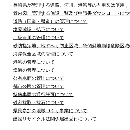
長崎県が管理する道路、河川、港湾等の占用又は使用す
管内図、管理する施設一覧及び申請書ダウンロードにつ
道路（国道・県道）の管理について
境界確認・払下について
二級河川の管理について
砂防指定地、地すべり防止区域、急傾斜地崩壊危険区域
海岸保全区域の管理について
港湾の管理について
漁港の管理について
公有水面の管理について
都市公園の管理について
特殊車両の通行許可について
砂利採取・採石について
県民参加の地域づくり事業について
建設リサイクル法関係届出受付について