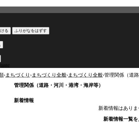
つける
ふりがなをはずす
黒
guage
類
›
まちづくり
›
まちづくり全般
›
まちづくり全般
›
管理関係（道路
管理関係（道路・河川・港湾・海岸等）
新着情報
新着情報はありま
新着情報一覧を