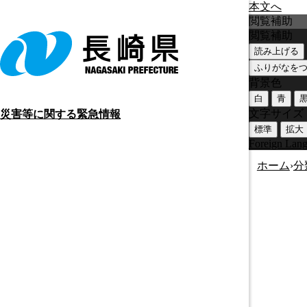
本文へ
閲覧補助
閲覧補助
読み上げる
ふりがなを
背景色
白
青
文字サイズ
災害等に関する緊急情報
標準
拡大
Foreign Lan
ホーム
›
分