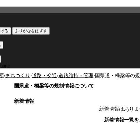
つける
ふりがなをはずす
黒
guage
類
›
まちづくり
›
道路・交通
›
道路維持・管理
›
国県道・橋梁等の規
国県道・橋梁等の規制情報について
新着情報
新着情報はありま
新着情報一覧を