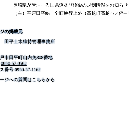
長崎県が管理する国県道及び橋梁の規制情報をお知らせ
（主）平戸田平線 全面通行止め（高越町高越バス停～
ジの掲載元
 田平土木維持管理事務所
戸市田平町山内免808番地
0950-57-0562
ス番号
0950-57-1162
公式SNS
このサイトについて
県庁案内
アンケート
ージへの質問はこちらから
長崎県庁
〒850-8570 長崎市尾上町3-1
電話 095-824-1111（代表）
法人番号 4000020420000
© 2026 Nagasaki Prefectural. All Rights Reserved.