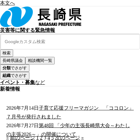
本文へ
災害等に関する緊急情報
長崎県議会
相談機関一覧
分類
でさがす
組織
でさがす
イベント・募集
など
新着情報
2026年7月14日
子育て応援フリーマガジン 「ココロン」
７月号が発行されました
2026年7月27日
第48回 「少年の主張長崎県大会～わたし
の主張2026～」の開催について
«
前のページ
1
2
3
4
5
次のページ
»