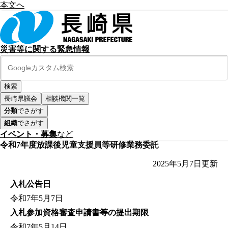
本文へ
災害等に関する緊急情報
長崎県議会
相談機関一覧
分類
でさがす
組織
でさがす
イベント・募集
など
令和7年度放課後児童支援員等研修業務委託
2025年5月7日
更新
入札公告日
令和7年5月7日
入札参加資格審査申請書等の提出期限
令和7年5月14日