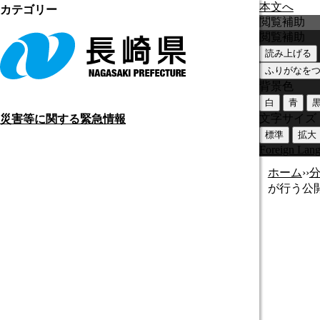
本文へ
カテゴリー
閲覧補助
閲覧補助
読み上げる
ふりがなを
背景色
白
青
文字サイズ
災害等に関する緊急情報
標準
拡大
Foreign Lan
ホーム
›
›
が行う公