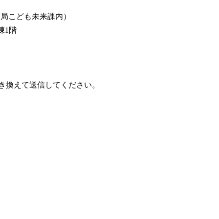
策局こども未来課内）
棟1階
えて送信してください。