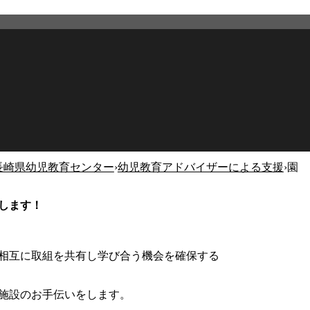
長崎県幼児教育センター
›
幼児教育アドバイザーによる支援
›
園
2026年2月27日
更新
します！
相互に取組を共有し学び合う機会を確保する
施設のお手伝いをします。