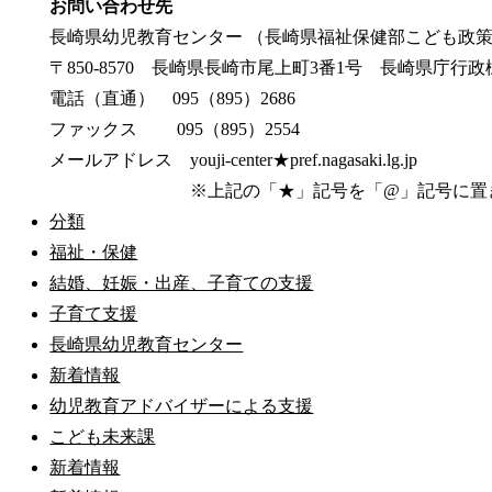
お問い合わせ先
長崎県幼児教育センター （長崎県福祉保健部こども政
〒850-8570 長崎県長崎市尾上町3番1号 長崎県庁行政
電話（直通） 095（895）2686
ファックス 095（895）2554
メールアドレス youji-center★pref.nagasaki.lg.jp
※上記の「★」記号を「@」記号に置き換
分類
福祉・保健
結婚、妊娠・出産、子育ての支援
子育て支援
長崎県幼児教育センター
新着情報
幼児教育アドバイザーによる支援
こども未来課
新着情報