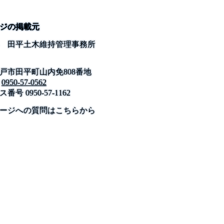
ジの掲載元
 田平土木維持管理事務所
戸市田平町山内免808番地
0950-57-0562
ス番号
0950-57-1162
公式SNS
このサイトについて
県庁案内
アンケート
ージへの質問はこちらから
長崎県庁
〒850-8570 長崎市尾上町3-1
電話 095-824-1111（代表）
法人番号 4000020420000
© 2026 Nagasaki Prefectural. All Rights Reserved.