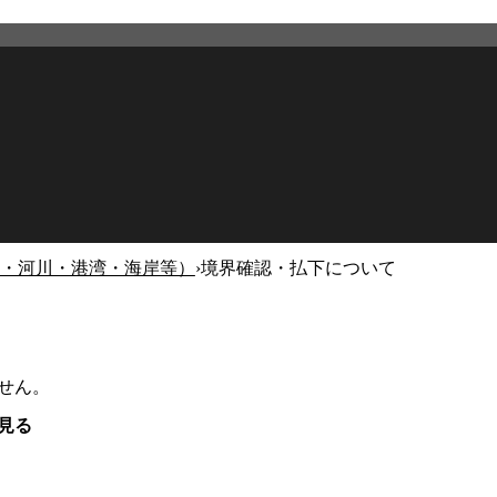
・河川・港湾・海岸等）
›
境界確認・払下について
せん。
見る