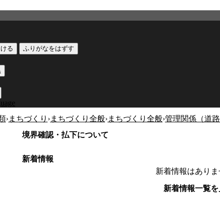
つける
ふりがなをはずす
黒
guage
類
›
まちづくり
›
まちづくり全般
›
まちづくり全般
›
管理関係（道路
境界確認・払下について
新着情報
新着情報はありま
新着情報一覧を