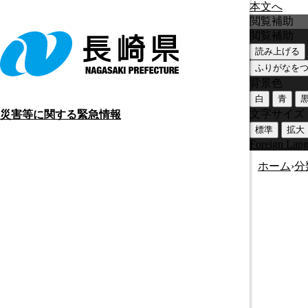
本文へ
閲覧補助
閲覧補助
読み上げる
ふりがなを
背景色
白
青
文字サイズ
災害等に関する緊急情報
標準
拡大
Foreign Lan
ホーム
›
分