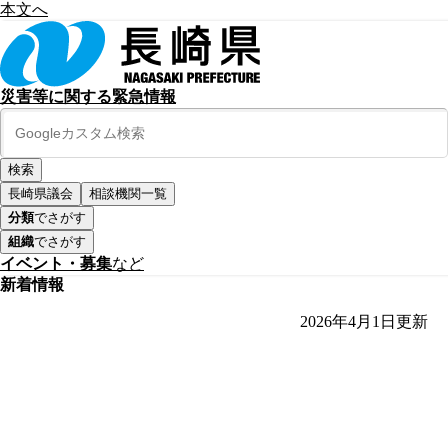
本文へ
災害等に関する緊急情報
長崎県議会
相談機関一覧
分類
でさがす
組織
でさがす
イベント・募集
など
新着情報
2026年4月1日
更新