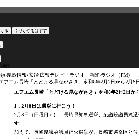
つける
ふりがなをはずす
黒
guage
分類
›
県政情報
›
広報
›
広報テレビ・ラジオ・新聞
›
ラジオ（FM）
エフエム長崎「とどける県ながさき」令和8年2月2日から2月6
エフエム長崎「とどける県ながさき」令和8年2月2日から
1．2月8日は選挙に行こう！
2月8日（日曜日）は、長崎県知事選挙、衆議院議員総
す。
加えて、長崎県議会議員補欠選挙が、長崎市選挙区と佐