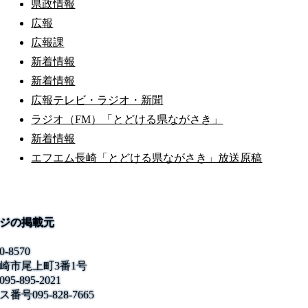
県政情報
広報
広報課
新着情報
新着情報
広報テレビ・ラジオ・新聞
ラジオ（FM）「とどける県ながさき」
新着情報
エフエム長崎「とどける県ながさき」放送原稿
ジの掲載元
0-8570
崎市尾上町3番1号
095-895-2021
ス番号
095-828-7665
公式SNS