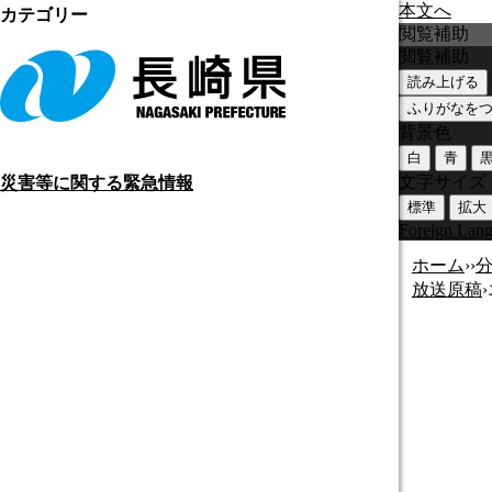
本文へ
カテゴリー
閲覧補助
閲覧補助
読み上げる
ふりがなを
背景色
白
青
文字サイズ
災害等に関する緊急情報
標準
拡大
Foreign Lan
ホーム
›
›
放送原稿
›