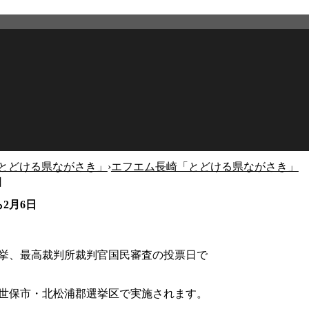
「とどける県ながさき」
›
エフエム長崎「とどける県ながさき」
日
2026年2月27日
更新
2月6日
選挙、最高裁判所裁判官国民審査の投票日で
世保市・北松浦郡選挙区で実施されます。