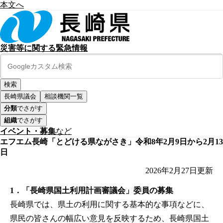
本文へ
災害等に関する緊急情報
長崎県議会
相談機関一覧
分類
でさがす
組織
でさがす
イベント・募集
など
エフエム長崎「とどける県ながさき」令和8年2月9日から2月13
日
2026年2月27日
更新
1．「長崎県国土利用計画審議会」委員の募集
長崎県では、県土の利用に関する基本的な事項などに、
県民の皆さんの幅広い意見を反映するため、長崎県国土