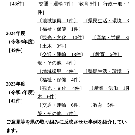
［43件
］
[
交通・運輸
7件］ [
教育
5件］
行政一般・そ
件］
〔地域振興 1件〕
〔県民生活・環境 3件
〔福祉・保健 1件〕
2024
年度
〔
観光・文化 10件
〕
〔産業・労働 3件
（令和6
年度）
〔
土木 3件
〕
［49件
］
〔
交通・運輸 18件
〕
〔教育 6件〕
般・その他 4件〕
〔地域振興 4件〕
〔県民生活・環境 5件
〔福祉・保健 4件〕
2023
年度
〔
観光・文化 4件
〕
〔産業・労働 1件〕
（令和5
年度）
木 6件
〕
［42件
］
〔
交通・運輸 6件
〕
〔教育 5件〕
〔
般・その他 7件〕
ご意見等を県の取り組みに反映させた事例を紹介してい
ます。