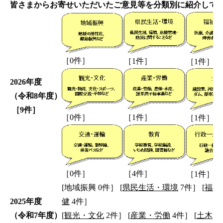
皆さまからお寄せいただいたご意見等を分類別に紹介して
［0件］
［1件］
［1件］
2026
年度
（令和8
年度）
［9件
］
［0件］
［1件］
［1件］
［0件］
［4件］
［1件］
[地域振興 0件］ [
県民生活・環境
7件］ [
福祉
2025
年度
健
4件］
（令和7
年度）
[
観光・文化
2件］ [
産業・労働
4件］ [
土木
8