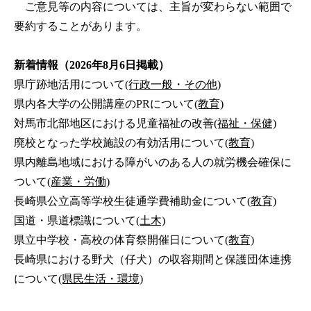
ご意見等の内容については、主旨が変わらない範囲で
要約することがあります。
新着情報（2026年8月6日掲載）
県庁跡地活用について
(行政一般・その他)
県内各大学の公開講座のPRについて
(教育)
対馬市北部地区における児童福祉の改善
(福祉・保健)
廃校となった学校施設の有効活用について
(教育)
県内離島地域における障がいのある人の就労機会確保に
ついて
(産業・労働)
長崎県公立高等学校生徒通学費補助金について
(教育)
国道・県道標識について
(土木)
県立中学校・高校の体育祭開催日について
(教育)
長崎県における野犬（仔犬）の収容期間と保護団体連携
について
(県民生活・環境)