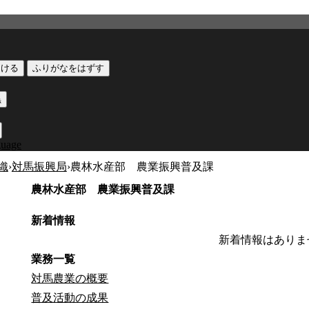
つける
ふりがなをはずす
黒
guage
織
›
対馬振興局
›
農林水産部 農業振興普及課
農林水産部 農業振興普及課
新着情報
新着情報はありま
業務一覧
対馬農業の概要
普及活動の成果