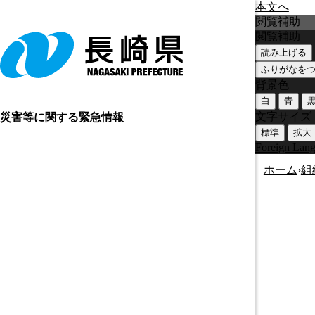
本文へ
閲覧補助
閲覧補助
読み上げる
ふりがなを
背景色
白
青
文字サイズ
災害等に関する緊急情報
標準
拡大
Foreign Lan
ホーム
›
組