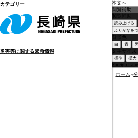
本文へ
カテゴリー
閲覧補助
閲覧補助
読み上げる
ふりがなを
背景色
白
青
文字サイズ
災害等に関する緊急情報
標準
拡大
Foreign Lan
ホーム
›
›