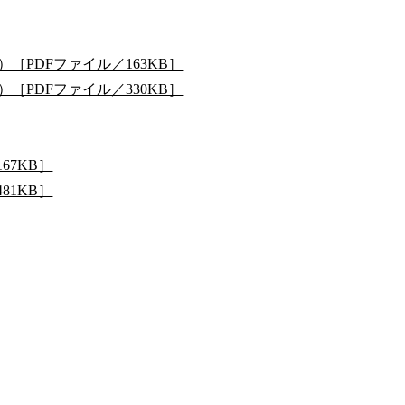
［PDFファイル／163KB］
［PDFファイル／330KB］
67KB］
81KB］