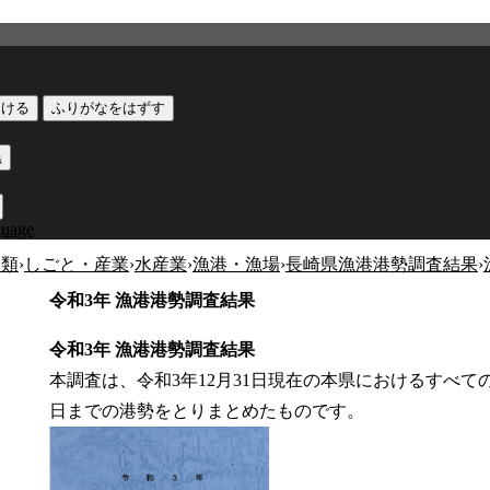
つける
ふりがなをはずす
黒
guage
分類
›
しごと・産業
›
水産業
›
漁港・漁場
›
長崎県漁港港勢調査結果
›
令和3年 漁港港勢調査結果
令和3年 漁港港勢調査結果
本調査は、令和3年12月31日現在の本県におけるすべての
日までの港勢をとりまとめたものです。