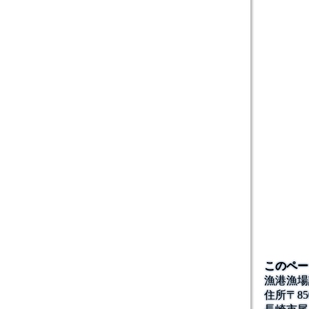
このペー
漁港漁場
住所
〒85