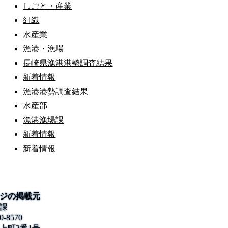
しごと・産業
組織
水産業
漁港・漁場
長崎県漁港港勢調査結果
新着情報
漁港港勢調査結果
水産部
漁港漁場課
新着情報
新着情報
ジの掲載元
課
0-8570