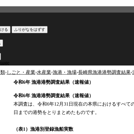
つける
ふりがなをはずす
黒
guage
分類
›
しごと・産業
›
水産業
›
漁港・漁場
›
長崎県漁港港勢調査結果
›
令和6年 漁港港勢調査結果（速報値）
令和6年 漁港港勢調査結果（速報値）
本調査は、令和6年12月31日現在の本県におけるすべての
日までの港勢をとりまとめたものです。
（表1）漁港別登録漁船実数