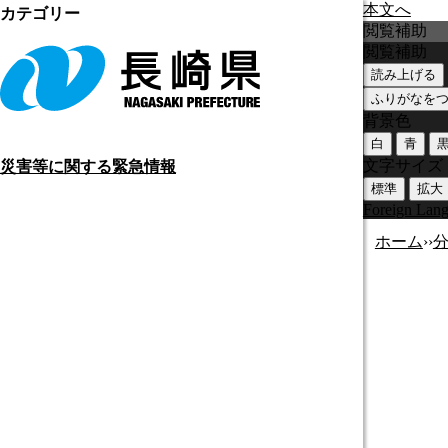
本文へ
カテゴリー
閲覧補助
閲覧補助
読み上げる
ふりがなを
背景色
白
青
文字サイズ
災害等に関する緊急情報
標準
拡大
Foreign Lan
ホーム
›
›