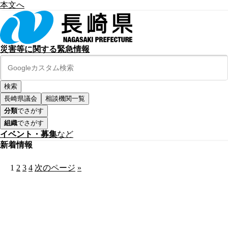
本文へ
災害等に関する緊急情報
長崎県議会
相談機関一覧
分類
でさがす
組織
でさがす
イベント・募集
など
新着情報
1
2
3
4
次のページ
»
公式SNS
このサイトについて
県庁案内
アンケート