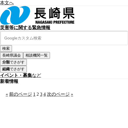
本文へ
災害等に関する緊急情報
長崎県議会
相談機関一覧
分類
でさがす
組織
でさがす
イベント・募集
など
新着情報
«
前のページ
1
2
3
4
次のページ
»
公式SNS
このサイトについて
県庁案内
アンケート