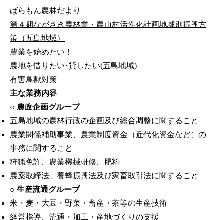
ばらもん農林だより
第４期ながさき農林業・農山村活性化計画地域別振興方
策（五島地域）
農業を始めたい！
農地を借りたい･貸したい(五島地域)
有害鳥獣対策
主な業務内容
○ 農政企画グループ
五島地域の農林行政の企画及び総合調整に関すること
農業関係補助事業、農業制度資金（近代化資金など）の
事務に関すること
狩猟免許、農業機械研修、肥料
農薬取締法、養蜂振興法及び家畜取引法に関すること
○ 生産流通グループ
米・麦・大豆・野菜・畜産・茶等の生産技術
経営指導、流通・加工・産地づくりの支援