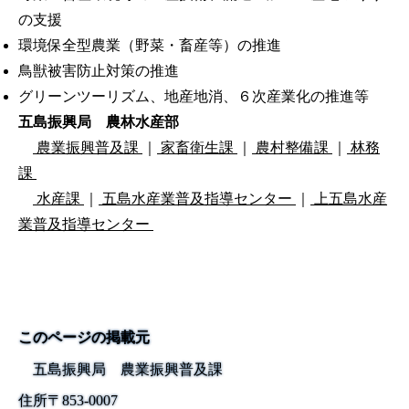
の支援
環境保全型農業（野菜・畜産等）の推進
鳥獣被害防止対策の推進
グリーンツーリズム、地産地消、６次産業化の推進等
五島振興局 農林水産部
農業振興普及課
｜
家畜衛生課
｜
農村整備課
｜
林務
課
水産課
｜
五島水産業普及指導センター
｜
上五島水産
業普及指導センター
このページの掲載元
五島振興局 農業振興普及課
住所
〒
853-0007