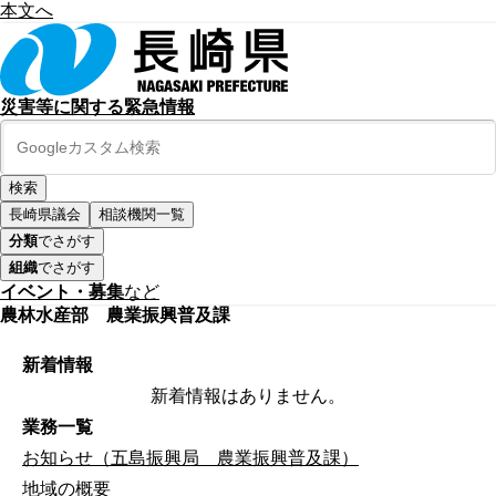
本文へ
災害等に関する緊急情報
長崎県議会
相談機関一覧
分類
でさがす
組織
でさがす
イベント・募集
など
農林水産部 農業振興普及課
新着情報
新着情報はありません。
業務一覧
お知らせ（五島振興局 農業振興普及課）
地域の概要