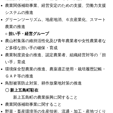
農業関係補助事業、経営安定のための支援、労働力支援
システムの推進
グリーンツーリズム、地産地消、６次産業化、スマート
農業の推進
○ 担い手・経営グループ
農山村集落の維持活性化及び青年農業者や女性農業者な
ど多様な担い手の確保・育成
農業制度資金の推進、認定農業者、組織経営対等の「担
い手」育成
環境保全型農業の推進、農薬適正使用・栽培履歴記帳・
ＧＡＰ等の推進
鳥獣被害防止対策、耕作放棄地対策の推進
〇 新上五島町駐在
新上五島町の農業振興に関すること
農業関係補助事業に関すること
野菜・畜産環境等の生産技術、流通・加工・産地づくり