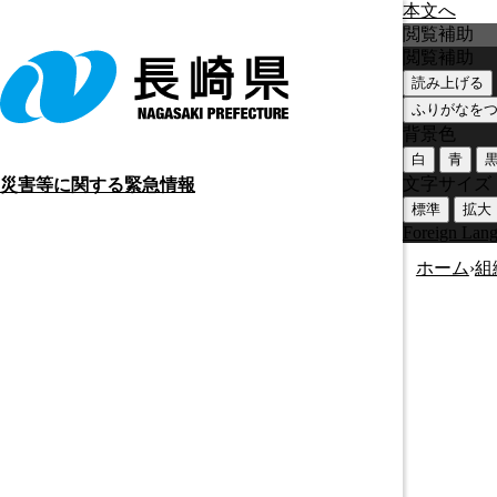
本文へ
閲覧補助
閲覧補助
読み上げる
ふりがなを
背景色
白
青
文字サイズ
災害等に関する緊急情報
標準
拡大
Foreign Lan
ホーム
›
組