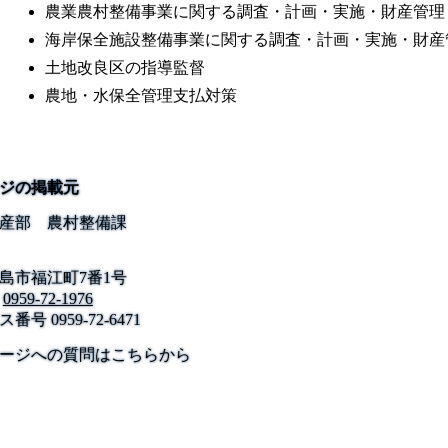
農業農村整備事業に関する調査・計画・実施・財産管理
海岸保全施設整備事業に関する調査・計画・実施・財産
土地改良区の指導監督
農地・水保全管理支払対策
ジの掲載元
産部 農村整備課
島市福江町7番1号
0959-72-1976
ス番号
0959-72-6471
公式SNS
このサイトについて
県庁案内
アンケート
ージへの質問はこちらから
長崎県庁
〒850-8570 長崎市尾上町3-1
電話 095-824-1111（代表）
法人番号 4000020420000
© 2026 Nagasaki Prefectural. All Rights Reserved.