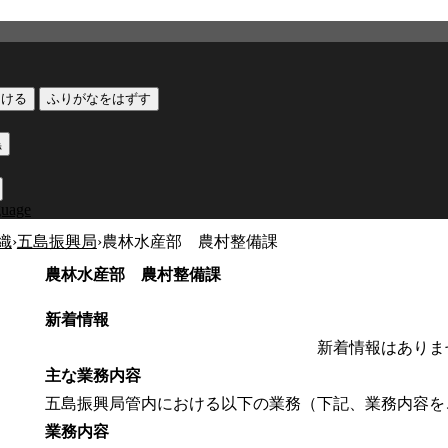
つける
ふりがなをはずす
黒
guage
織
›
五島振興局
›
農林水産部 農村整備課
農林水産部 農村整備課
新着情報
新着情報はありま
主な業務内容
五島振興局管内における以下の業務（下記、業務内容を
業務内容