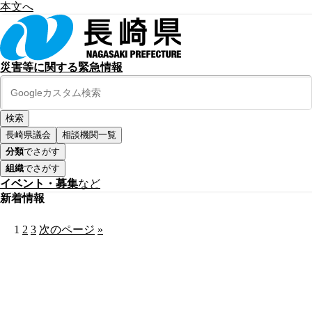
本文へ
災害等に関する緊急情報
長崎県議会
相談機関一覧
分類
でさがす
組織
でさがす
イベント・募集
など
新着情報
1
2
3
次のページ
»
公式SNS
このサイトについて
県庁案内
アンケート