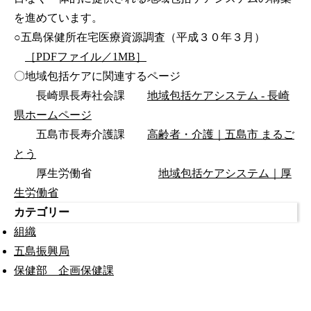
を進めています。
○五島保健所在宅医療資源調査（平成３０年３月）
［PDFファイル／1MB］
〇地域包括ケアに関連するページ
長崎県長寿社会課
地域包括ケアシステム - 長崎
県ホームページ
五島市長寿介護課
高齢者・介護｜五島市 まるご
とう
厚生労働省
地域包括ケアシステム｜厚
生労働省
カテゴリー
組織
五島振興局
保健部 企画保健課