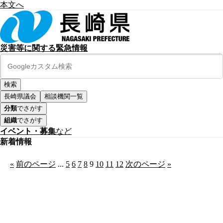
本文へ
災害等に関する緊急情報
長崎県議会
相談機関一覧
分類
でさがす
組織
でさがす
イベント・募集
など
新着情報
«
前のページ
...
5
6
7
8
9
10
11
12
次のページ
»
公式SNS
このサイトについて
県庁案内
アンケート