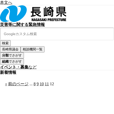
本文へ
災害等に関する緊急情報
長崎県議会
相談機関一覧
分類
でさがす
組織
でさがす
イベント・募集
など
新着情報
«
前のページ
...
8
9
10
11
12
公式SNS
このサイトについて
県庁案内
アンケート