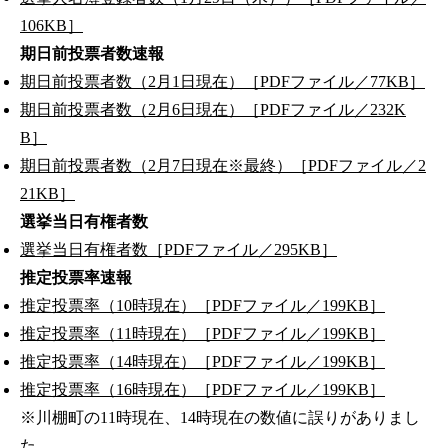
106KB］
期日前投票者数速報
期日前投票者数（2月1日現在）［PDFファイル／77KB］
期日前投票者数（2月6日現在）［PDFファイル／232K
B］
期日前投票者数（2月7日現在※最終）［PDFファイル／2
21KB］
選挙当日有権者数
選挙当日有権者数［PDFファイル／295KB］
推定投票率速報
推定投票率（10時現在）［PDFファイル／199KB］
推定投票率（11時現在）［PDFファイル／199KB］
推定投票率（14時現在）［PDFファイル／199KB］
推定投票率（16時現在）［PDFファイル／199KB］
※川棚町の11時現在、14時現在の数値に誤りがありまし
た。