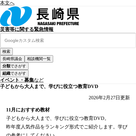
本文へ
災害等に関する緊急情報
長崎県議会
相談機関一覧
分類
でさがす
組織
でさがす
イベント・募集
など
子どもから大人まで、学びに役立つ教育DVD
2026年2月27日
更新
11月におすすめ教材
子どもから大人まで、学びに役立つ教育DVD。
昨年度人気作品をランキング形式でご紹介します。学び
の参考にしてください。